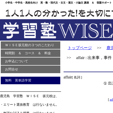
小学生・中学生・高校生向け 英・数・現代文・古文・漢文・小論文 講座 ＆ 宿題サポート 
ＷＩＳＥ坂元校の３つのこだわり
トップページ
>>
鹿
時間割 ＆ コース ＆ 料金
>> affair : 出来事，事件
お申込について
お問合せ
affair
[ 名詞 ]
無料 英単語学習
出
①
鹿児島 学習塾 ＷＩＳＥ 坂元校は、
[
ad
・エリート選抜教育 は行ないません。