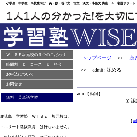
小学生・中学生・高校生向け 英・数・現代文・古文・漢文・小論文 講座 ＆ 宿題サポート 
ＷＩＳＥ坂元校の３つのこだわり
トップページ
>>
鹿
時間割 ＆ コース ＆ 料金
>> admit : 認める
お申込について
お問合せ
admit
[ 動詞 ]
無料 英単語学習
認
①
鹿児島 学習塾 ＷＩＳＥ 坂元校は、
[
ad
・エリート選抜教育 は行ないません。