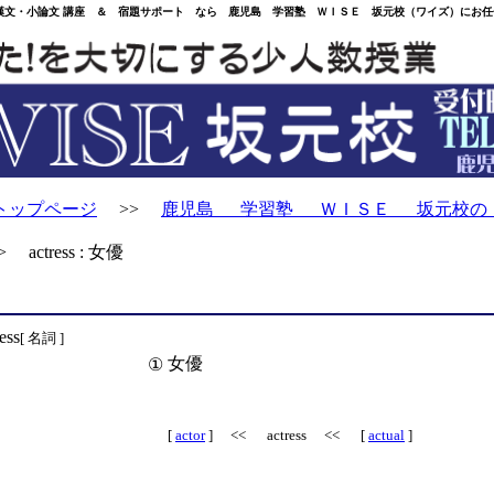
・小論文 講座 ＆ 宿題サポート なら 鹿児島 学習塾 ＷＩＳＥ 坂元校（ワイズ）にお任
トップページ
>>
鹿児島 学習塾 ＷＩＳＥ 坂元校の
actress : 女優
ess
[ 名詞 ]
女優
①
[
actor
] << actress << [
actual
]