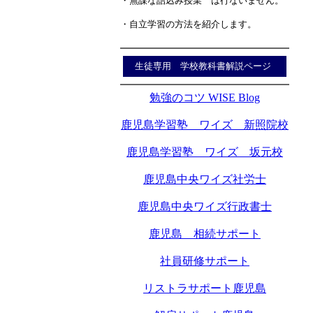
・無謀な詰込み授業 は行ないません。
・自立学習の方法を紹介します。
生徒専用 学校教科書解説ページ
勉強のコツ WISE Blog
鹿児島学習塾 ワイズ 新照院校
鹿児島学習塾 ワイズ 坂元校
鹿児島中央ワイズ社労士
鹿児島中央ワイズ行政書士
鹿児島 相続サポート
社員研修サポート
リストラサポート鹿児島