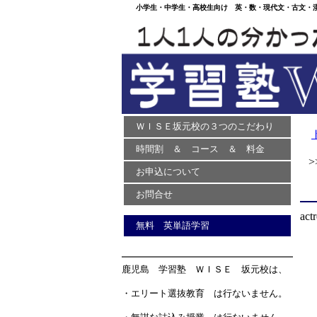
小学生・中学生・高校生向け 英・数・現代文・古文・漢文
ＷＩＳＥ坂元校の３つのこだわり
時間割 ＆ コース ＆ 料金
>> 
お申込について
お問合せ
actr
無料 英単語学習
鹿児島 学習塾 ＷＩＳＥ 坂元校は、
・エリート選抜教育 は行ないません。