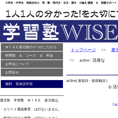
小学生・中学生・高校生向け 英・数・現代文・古文・漢文・小論文 講座 ＆ 宿題サポート 
ＷＩＳＥ坂元校の３つのこだわり
トップページ
>>
鹿
時間割 ＆ コース ＆ 料金
>> active : 活発な
お申込について
お問合せ
active
[ 形容詞・形容動詞 ]
無料 英単語学習
活
①
鹿児島 学習塾 ＷＩＳＥ 坂元校は、
[
ac
・エリート選抜教育 は行ないません。