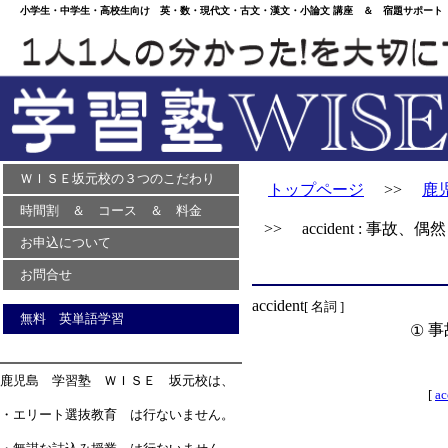
小学生・中学生・高校生向け 英・数・現代文・古文・漢文・小論文 講座 ＆ 宿題サポート 
ＷＩＳＥ坂元校の３つのこだわり
トップページ
>>
鹿
時間割 ＆ コース ＆ 料金
>> accident : 事故、偶然
お申込について
お問合せ
accident
[ 名詞 ]
無料 英単語学習
事
①
鹿児島 学習塾 ＷＩＳＥ 坂元校は、
[
ac
・エリート選抜教育 は行ないません。